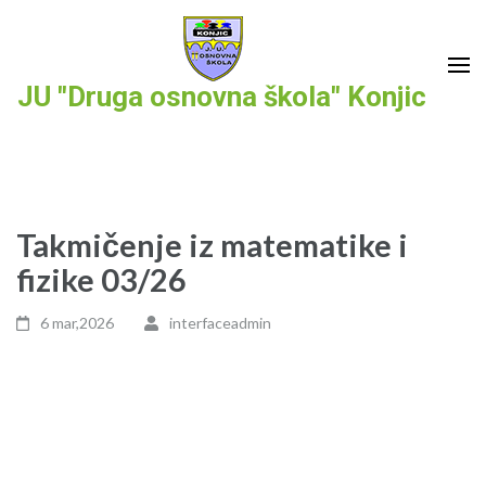
Skip
to
content
JU "Druga osnovna škola" Konjic
(Press
Enter)
Takmičenje iz matematike i
fizike 03/26
6 mar,2026
interfaceadmin