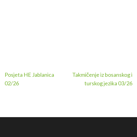
Navigacija
Posjeta HE Jablanica
Takmičenje iz bosanskog i
članaka
02/26
turskog jezika 03/26