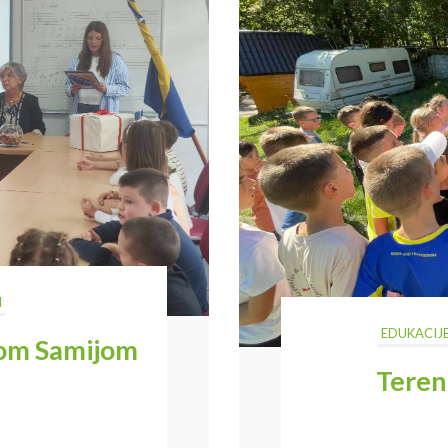
I
EDUKACIJ
jom Samijom
Teren