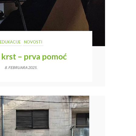
EDUKACIJE
NOVOSTI
 krst – prva pomoć
8. FEBRUARA 2025.