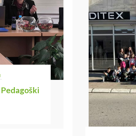
I
– Pedagoški