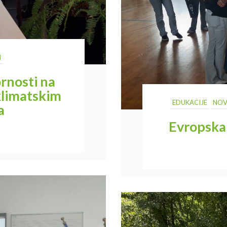
I
rnosti na
klimatskim
EDUKACIJE
NOV
a
Evropska 