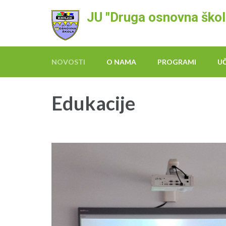
Skip
JU "Druga osnovna škol
to
content
(Press
Enter)
NOVOSTI
O NAMA
PROGRAMI
U
Edukacije