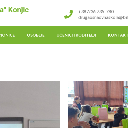
a" Konjic
+387/36 735-780
drugaosnaovnaskola@bih
ČIONICE
OSOBLJE
UČENICI I RODITELJI
KONTAK