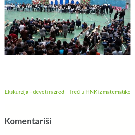
Navigacija
Ekskurzija – deveti razred
Treći u HNK iz matematike
članaka
Komentariši