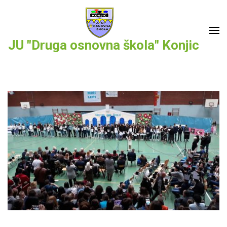
Skip
to
content
JU "Druga osnovna škola" Konjic
(Press
Enter)