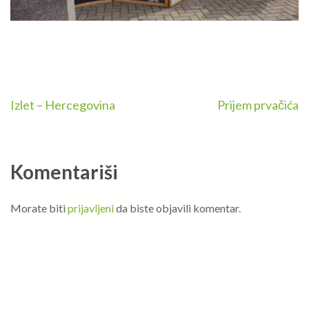
Navigacija
Izlet – Hercegovina
Prijem prvačića
članaka
Komentariši
Morate biti
prijavljeni
da biste objavili komentar.