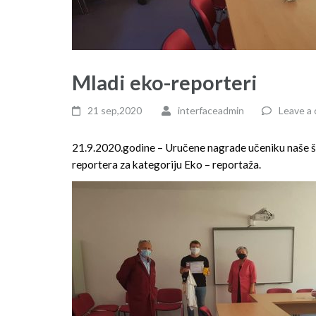
Mladi eko-reporteri
21 sep,2020
interfaceadmin
Leave a
21.9.2020.godine – Uručene nagrade učeniku naše š
reportera za kategoriju Eko – reportaža.