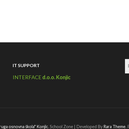
IT SUPPORT
INTERFACE
d.o.o. Konjic
ruga osnovna škola" Konjic
.
School Zone | Developed By
Rara Theme
.