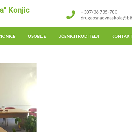
a" Konjic
+387/36 735-780
drugaosnaovnaskola@bih
ČIONICE
OSOBLJE
UČENICI I RODITELJI
KONTAK