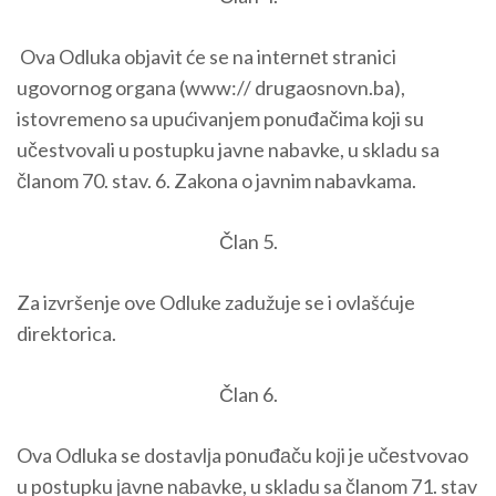
Ova Odluka objavit će se na intеrnеt stranici
ugovornog organa (www:// drugaosnovn.ba),
istovremeno sa upućivanjem ponuđačima koji su
učestvovali u postupku javne nabavke, u skladu sa
članom 70. stav. 6. Zakona o javnim nabavkama.
Član 5.
Za izvršenje ove Odluke zadužuje se i ovlašćuje
direktorica.
Član 6.
Ova Odluka se dostavlјa pоnuđаču kојi je učеstvovao
u pоstupku јаvnе nаbаvkе, u skladu sa članom 71. stav