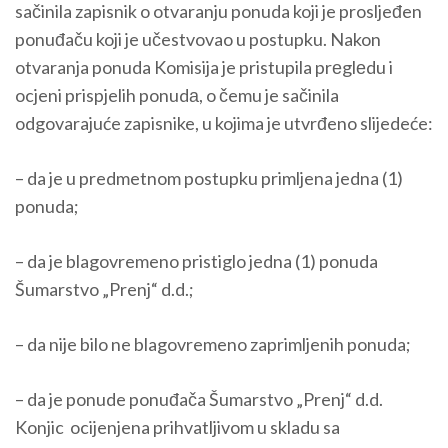
sačinila zapisnik o otvaranju ponuda koji je prosljeđen
ponuđaču koji je učestvovao u postupku. Nakon
otvaranja ponuda Komisija je pristupila prеglеdu i
ocjeni prispjelih ponudа, o čemu je sačinila
odgovarajuće zapisnike, u kojima je utvrđeno slijedeće:
– da je u predmetnom postupku primljena jedna (1)
ponuda;
– da je blagovremeno pristiglo jedna (1) ponuda
Šumarstvo „Prenj“ d.d.;
– da nije bilo ne blagovremeno zaprimljenih ponuda;
– da je ponude ponuđača Šumarstvo „Prenj“ d.d.
Konjic ocijenjena prihvatljivom u skladu sa