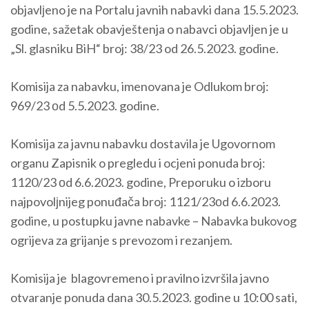
objavlјeno je na Portalu javnih nabavki dana 15.5.2023.
godine, sažetak obavještenja o nabavci objavlјen je u
„Sl. glasniku BiH“ broj: 38/23 od 26.5.2023. godine.
Komisija za nabavku, imenovana je Odlukom broj:
969/23 оd 5.5.2023. godine.
Komisija za javnu nabavku dostavila je Ugovornom
organu Zapisnik o pregledu i ocjeni ponuda broj:
1120/23 оd 6.6.2023. godine, Preporuku o izboru
najpovolјnijeg ponuđača broj: 1121/23оd 6.6.2023.
godine, u postupku javne nabavke – Nabavka bukovog
ogrijeva za grijanje s prevozom i rezanjem.
Komisija je blagovremeno i pravilno izvršila javno
otvaranje ponuda dana 30.5.2023. godine u 10:00 sati,