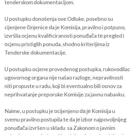
tenderskom dokumentacijom.
U postupku donošenja ove Odluke, posebno su
cijenjene činjenice da je Komisija, pravilno i potpuno,
izvršila ocjenu kvalificiranosti ponuđača tе pregled i
оcjenu pristiglih ponuda, shodno kriterijima iz
Tenderske dokumentacije.
U postupku ocjene provedenog postupka, rukovodilac
ugovornog organa nije našao razloge, nepravilnosti
niti propuste u radu, koji bi eventualno bili osnov za
neprihvatanje preporuke Komisije za javnu nabavku.
Naime, u postupku je оcijenjeno dа је Komisija u
svemu pravilno postupila te da је izbor najpovoljnijeg
ponuđača izvršen u skladu sa Zakonom o javnim