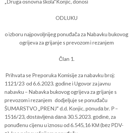
„Druga osnovna škola“Konjic, donosi
ODLUKU
o izboru najpovolјnijeg ponuđača za Nabavku bukovog
ogrijeva za grijanje s prevozom i rezanjem
Član 1.
Prihvata se Preporuka Komisije za nabavku broj:
1121/23 od 6.6.2023. godine i Ugovor za javnu
nabavku – Nabavka bukovog ogrijeva za grijanje s
prevozom i rezanjem dodjelјuje se ponuđaču
ŠUMARSTVO „PRENJ“ d.d. Konjic, pоnudа br. P –
1516/23, dоstаvlјеnа dаnа 30.5.2023. gоdinе, za
ponuđenu cijenu u iznosu od 6.545,16 KМ (bеz PDV-