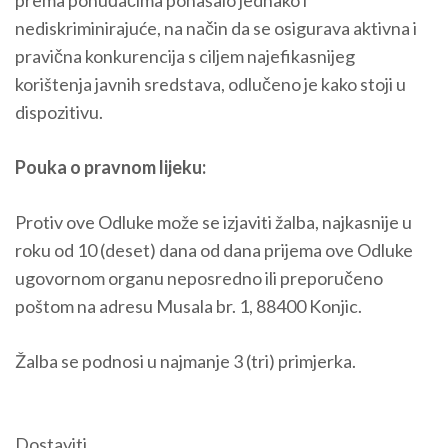
prema ponuđačima ponašalo jednako i
nediskriminirajuće, na način da se osigurava aktivna i
pravična konkurencija s ciljem najefikasnijeg
korištenja javnih sredstava, odlučeno je kako stoji u
dispozitivu.
Pouka o pravnom lijeku:
Protiv ove Odluke može se izjaviti žalba, najkasnije u
roku od 10 (deset) dana od dana prijema ove Odluke
ugovornom organu neposredno ili preporučeno
poštom na adresu Musala br. 1, 88400 Konjic.
Žalba se podnosi u najmanje 3 (tri) primjerka.
Dostaviti