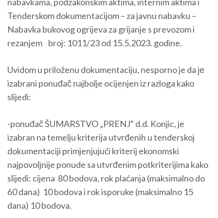
nabavkama, podzakonskim aktima, internim aktima i
Tenderskom dokumentacijom – za javnu nabavku –
Nabavka bukovog ogrijeva za grijanje s prevozom i
rezanjem broj: 1011/23 od 15.5.2023. godine.
Uvidom u priloženu dokumentaciju, nesporno je da је
izabrani ponuđač najbolje ocijenjen iz razloga kako
slijedi:
-ponuđač ŠUMARSTVO „PRENJ“ d.d. Konjic, je
izabran na temelju kriterija utvrđenih u tenderskoj
dokumentaciji primjenjujući kriterij ekonomski
najpovoljnije ponude sa utvrđenim potkriterijima kako
slijedi: cijena 80 bodova, rok plaćanja (maksimalno do
60 dana) 10 bodova i rok isporuke (maksimalno 15
dana) 10 bodova.