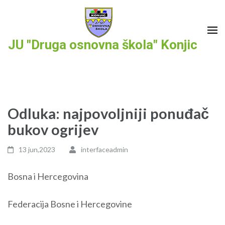
Skip
to
content
JU "Druga osnovna škola" Konjic
(Press
Enter)
Odluka: najpovoljniji ponuđač
bukov ogrijev
13 jun,2023
interfaceadmin
Bosna i Hercegovina
Federacija Bosne i Hercegovine