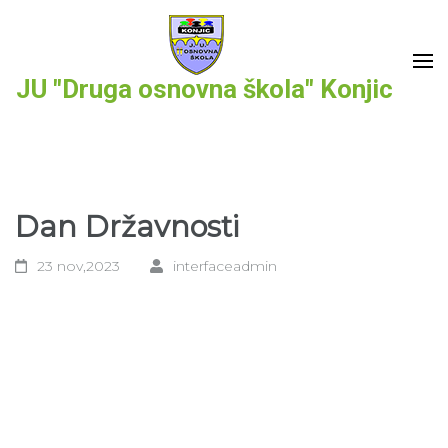
Skip
to
content
JU "Druga osnovna škola" Konjic
(Press
Enter)
Dan Državnosti
23 nov,2023
interfaceadmin