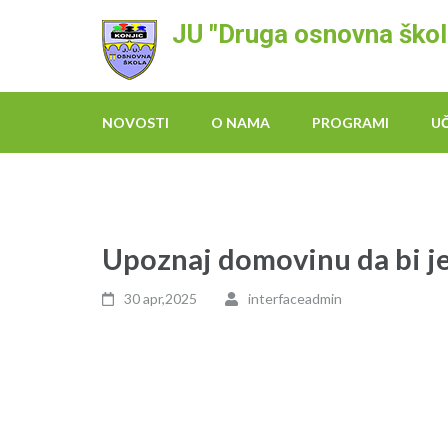
Skip
JU "Druga osnovna škol
to
content
(Press
Enter)
NOVOSTI
O NAMA
PROGRAMI
U
Upoznaj domovinu da bi je
30 apr,2025
interfaceadmin