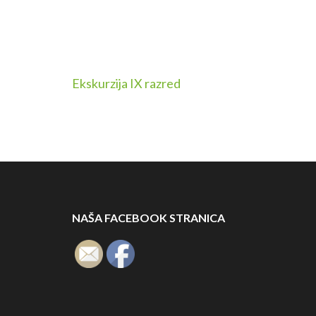
Navigacija
Ekskurzija IX razred
članaka
NAŠA FACEBOOK STRANICA