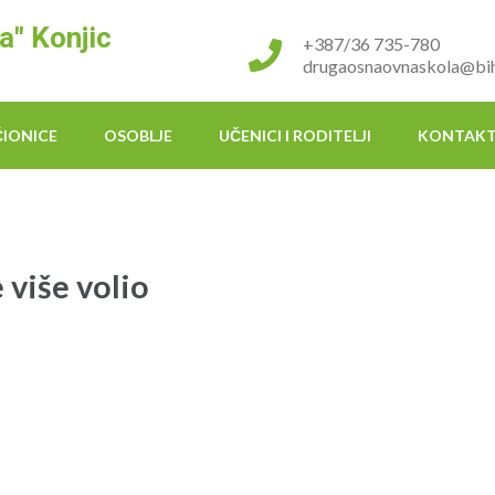
a" Konjic
+387/36 735-780
drugaosnaovnaskola@bih
ČIONICE
OSOBLJE
UČENICI I RODITELJI
KONTAK
 više volio