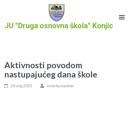
Skip
to
content
JU "Druga osnovna škola" Konjic
(Press
Enter)
Aktivnosti povodom
nastupajućeg dana škole
20 maj,2025
interfaceadmin