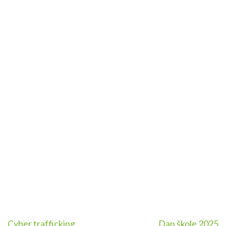
Navigacija
Cyber trafficking
Dan škole 2025