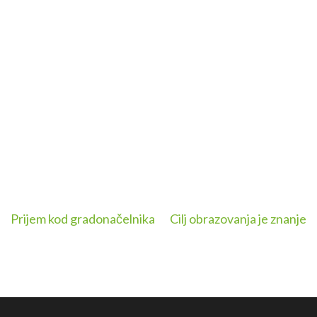
Navigacija
Prijem kod gradonačelnika
Cilj obrazovanja je znanje
članaka