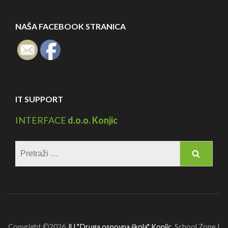
NAŠA FACEBOOK STRANICA
IT SUPPORT
INTERFACE
d.o.o. Konjic
Pretraga:
Copyright ©2026
JU "Druga osnovna škola" Konjic
.
School Zone |