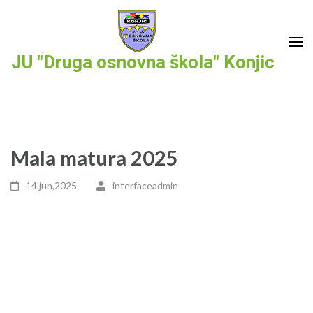
Skip
to
content
JU "Druga osnovna škola" Konjic
(Press
Enter)
Mala matura 2025
14 jun,2025
interfaceadmin