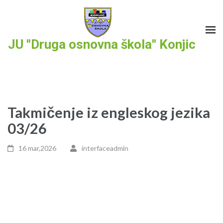
Skip
to
content
JU "Druga osnovna škola" Konjic
(Press
Enter)
Takmičenje iz engleskog jezika
03/26
16 mar,2026
interfaceadmin