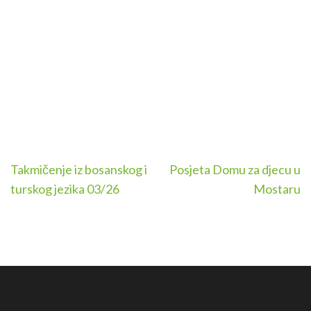
Navigacija
Takmičenje iz bosanskog i
Posjeta Domu za djecu u
članaka
turskog jezika 03/26
Mostaru