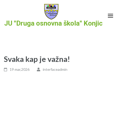
Skip
to
content
JU "Druga osnovna škola" Konjic
(Press
Enter)
Svaka kap je važna!
19 mar,2026
interfaceadmin