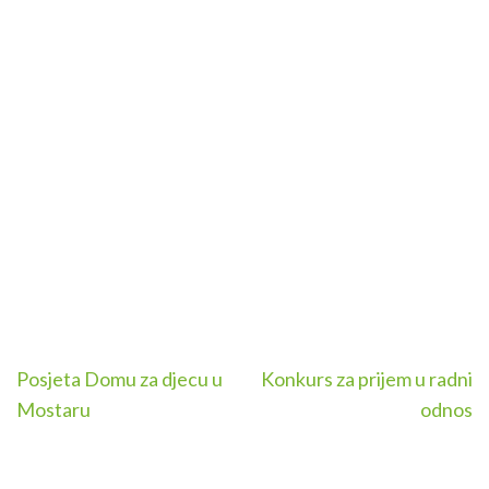
Navigacija
Posjeta Domu za djecu u
Konkurs za prijem u radni
članaka
Mostaru
odnos