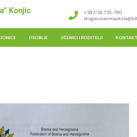
a" Konjic
+387/36 735-780
drugaosnaovnaskola@bih
ČIONICE
OSOBLJE
UČENICI I RODITELJI
KONTAK