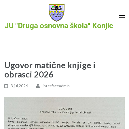
Skip
to
content
JU "Druga osnovna škola" Konjic
(Press
Enter)
Ugovor matične knjige i
obrasci 2026
3 jul,2026
interfaceadmin