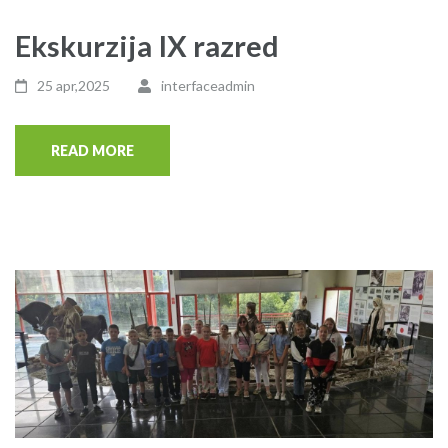
Ekskurzija IX razred
25 apr,2025
interfaceadmin
READ MORE