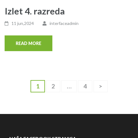
Izlet 4. razreda
11 jun,2024
interfaceadmin
READ MORE
Navigacija
Page
Page
Page
1
2
…
4
>
člancima