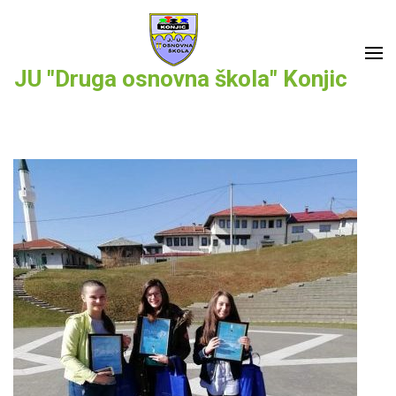
Skip
to
content
JU "Druga osnovna škola" Konjic
(Press
Enter)