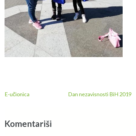
Navigacija
E-učionica
Dan nezavisnosti BiH 2019
članaka
Komentariši