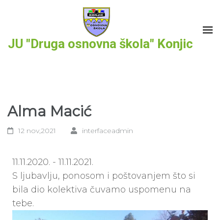
Skip
to
content
JU "Druga osnovna škola" Konjic
(Press
Enter)
Alma Macić
12 nov,2021
interfaceadmin
11.11.2020. - 11.11.2021.
S ljubavlju, ponosom i poštovanjem što si
bila dio kolektiva čuvamo uspomenu na
tebe.