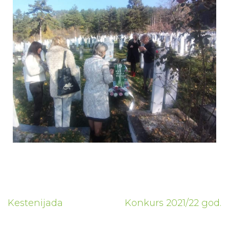
Navigacija
Kestenijada
Konkurs 2021/22 god.
članaka