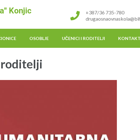
a" Konjic
+387/36 735-780
drugaosnaovnaskola@bih
ČIONICE
OSOBLJE
UČENICI I RODITELJI
KONTAK
 roditelji