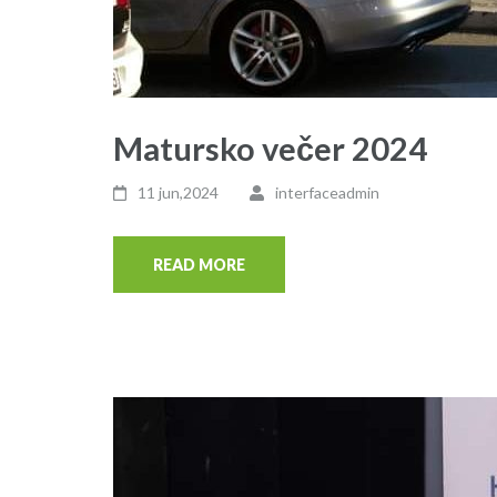
Matursko večer 2024
11 jun,2024
interfaceadmin
READ MORE