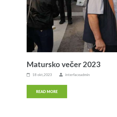
Matursko večer 2023
18 okt,2023
interfaceadmin
READ MORE