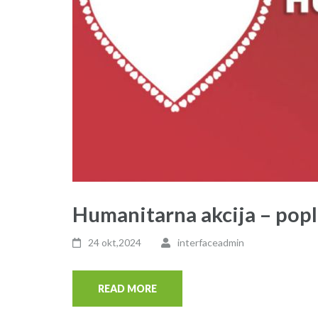
Humanitarna akcija – pop
24 okt,2024
interfaceadmin
READ MORE